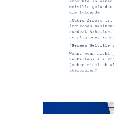
Produkte in einem
Melville gefunden
die folgende:
„Wahre Arbeit ist
irdischen Bedingu
hundert Arbeiten,
unnötig oder schä
(
Herman Melville
i
Wann, wenn nicht 
Verhaltens als Pr
(schon ziemlich a
überprüfen?