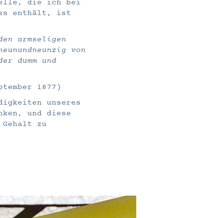
elle, die ich bei
ss enthält, ist
den armseligen
neunundneunzig von
der dumm und
ptember 1877)
digkeiten unseres
nken, und diese
 Gehalt zu